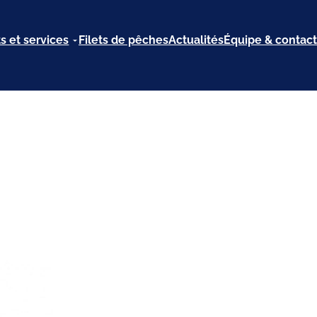
s et services
Filets de pêches
Actualités
Équipe & contact
age Covemat C806/2
re Cabine de détachage Covemat C806/2 super puissant
 aspiration de forte puissance (1cv).