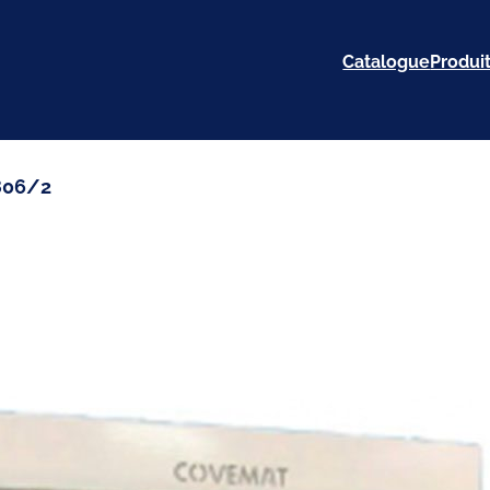
Catalogue
Produit
806/2
Cabine de détach
CCR distribue et installe vot
pour utilisation intensive, avec
Marque :
Covemat
Type :
Machine de repassage