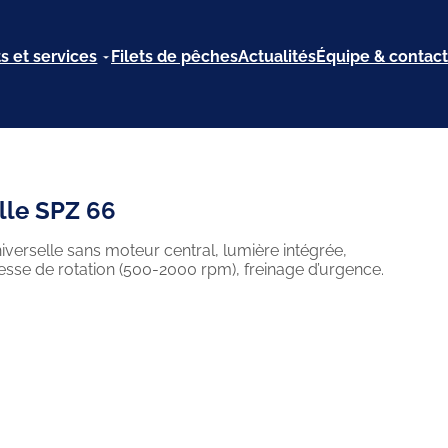
s et services
Filets de pêches
Actualités
Équipe & contact
lle SPZ 66
erselle sans moteur central, lumière intégrée,
esse de rotation (500-2000 rpm), freinage d’urgence.